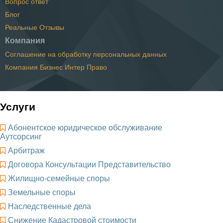
Вопрос ответ
Блог
Реальные Отзывы
Компания
Соглашение на обработку персональных данных
Компания Бизнес Интер Право
Услуги
Абонентское юридическое обслуживание
Аутсорсинг
Арбитраж
Договора Консультации Представительство
Жилищно-семейные споры
Земельные споры
Наследственные дела
Снижение Кадастровой стоимости