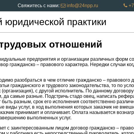
Свяжитесь с нами:
info@24npp.ru
+7
й юридической практики
 трудовых отношений
видуальные предприятия и организации различных форм со
овор гражданско – правового характера. Нередки случаи ко
димо разобраться в чем отличие гражданско – правового до
атьи гражданского и трудового законодательства, то по усл
 (организация), с другой исполнитель. По данному договору
и, да самые разные. Подстричь стадо овец, написать рефера
т быть разным, срок его исполнения соответственно различн
ые виды услуг, в ход выполнения которых заказчик не вмеши
Заказчик принимает и оплачивает. Оплата называется возна
 завершению выполненных услуг.
ает с заинтересованным лицом договор гражданско – правов
м у работника есть непосредственный руководитель, кото