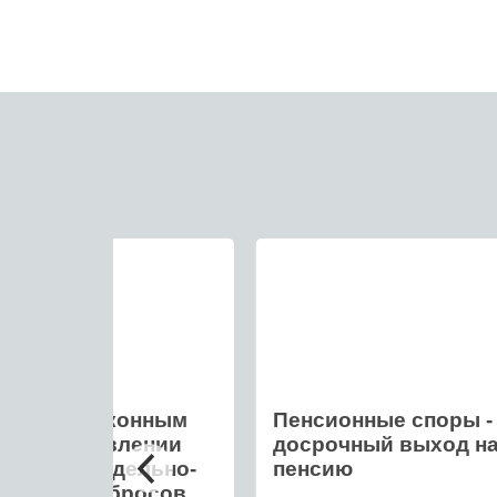
нание незаконным
Пенсионные споры -
а в установлении
досрочный выход н
ативов предельно-
пенсию
стимых выбросов