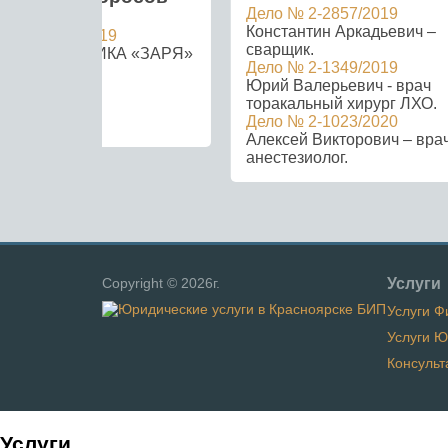
Дело № 2-2857/2019
Константин Аркадьевич –
 А33-7715/2019
сварщик.
ПТИЦЕФАБРИКА «ЗАРЯ»
Дело № 2-1349/2019
Юрий Валерьевич - врач
торакальный хирург ЛХО.
Дело № 2-1023/2020
Алексей Викторович – вра
анестезиолог.
Copyright © 2026г.
Услуги
Услуги Ф
Услуги 
Консульт
Услуги