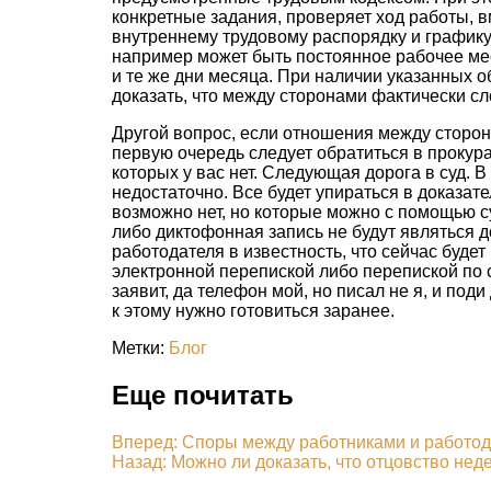
конкретные задания, проверяет ход работы, в
внутреннему трудовому распорядку и графику,
например может быть постоянное рабочее мест
и те же дни месяца. При наличии указанных о
доказать, что между сторонами фактически с
Другой вопрос, если отношения между сторон
первую очередь следует обратиться в прокурат
которых у вас нет. Следующая дорога в суд. 
недостаточно. Все будет упираться в доказат
возможно нет, но которые можно с помощью су
либо диктофонная запись не будут являться д
работодателя в известность, что сейчас будет 
электронной перепиской либо перепиской по с
заявит, да телефон мой, но писал не я, и под
к этому нужно готовиться заранее.
Метки:
Блог
Еще почитать
Вперед: Споры между работниками и работо
Назад: Можно ли доказать, что отцовство нед