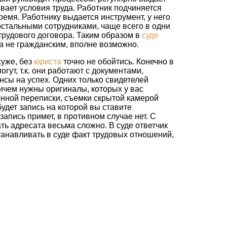
ивает условия труда. Работник подчиняется
ремя. Работнику выдается инструмент, у него
 остальными сотрудниками, чаще всего в одни
трудового договора. Таким образом в
суде
а не гражданским, вполне возможно.
хуже, без
юриста
точно не обойтись. Конечно в
ут, т.к. они работают с документами,
ансы на успех. Одних только свидетелей
ричем нужны оригиналы, которых у вас
ронной переписки, съемки скрытой камерой
удет запись на которой вы ставите
 запись примет, в противном случае нет. С
ть адресата весьма сложно. В суде ответчик
устанавливать в суде факт трудовых отношений,