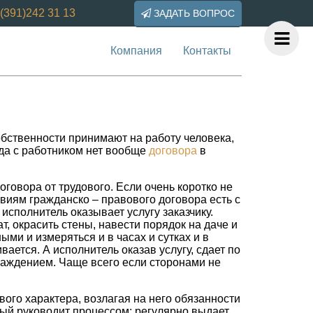
(391)242 31 13
ЗАДАТЬ ВОПРОС
Компания
Контакты
бственности принимают на работу человека,
гда с работником нет вообще
договора
в
говора от трудового. Если очень коротко не
овиям гражданско – правового договора есть с
 исполнитель оказывает услугу заказчику.
т, окрасить стены, навести порядок на даче и
ыми и измеряться и в часах и сутках и в
вается. А исполнитель оказав услугу, сдает по
граждением. Чаще всего если сторонами не
ого характера, возлагая на него обязанности
рый руководит процессом: регулярно выдает