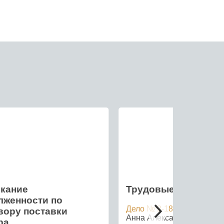
кание
Трудовые споры
лженности по
Дело № 2-1813/2019
вору поставки
Анна Александровна –
ра