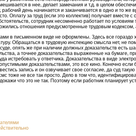
мешивается в нее, делает замечания и т.д. в целом обеспеч
 рабочий день начинается и заканчивается в одно и то же в
о. Оплату за труд (если это коллектив) получает вместе с
бстоятельств, сотрудник несомненно работает по условиям 
ложились отношения предусмотренные трудовым кодексом, 
ами в письменном виде не оформлены. Здесь все гораздо 
уру. Обращаться в трудовую инспекцию смысла нет, не помог
В суде, опять же при наличии должных доказательств есть ш
ельства, а точнее доказательства выраженные на бумаге, п
да истребовать у ответчика. Доказательства в виде элект
опустимыми доказательствами, это все кино. Конечно если б
вестись запись и он озвучивает свое согласие, да суд такую
мс тоже не все так просто. Дело в том что, идентифицирова
и докажи что это не так. Поэтому если работник планирует 
дателями
ействительно