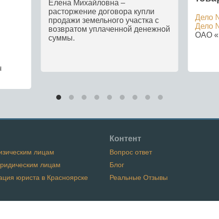
Елена Михайловна –
расторжение договора купли
Дело 
продажи земельного участка с
Дело 
возвратом уплаченной денежной
ОАО 
суммы.
ч
Контент
изическим лицам
Вопрос ответ
Юридическим лицам
Блог
ация юриста в Красноярске
Реальные Отзывы