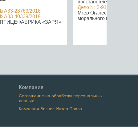
восстановление на работе
Дело № 2-9133/2019
№ А33-28763/2018
Мгер Оганесович – компе
№ А33-40339/2019
морального вреда.
«ПТИЦЕФАБРИКА «ЗАРЯ»
Компания
Соглашение на обработку персональных
данных
Компания Бизнес Интер Право